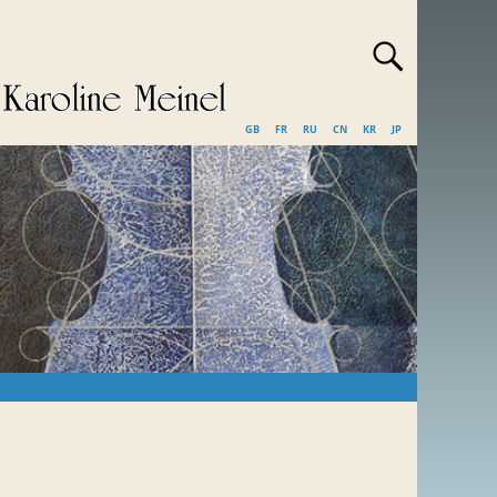
GB
FR
RU
CN
KR
JP