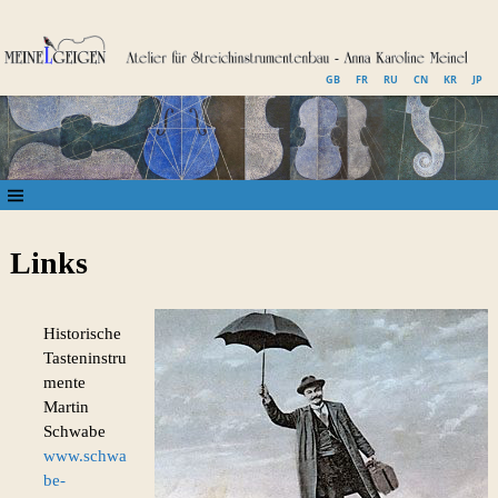
GB
FR
RU
CN
KR
JP
Links
Historische
Tasteninstru
mente
Martin
Schwabe
www.schwa
be-