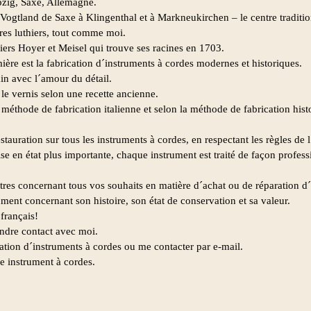
pzig, Saxe, Allemagne.
 Vogtland de Saxe à Klingenthal et à Markneukirchen – le centre traditi
tres luthiers, tout comme moi.
thiers Hoyer et Meisel qui trouve ses racines en 1703.
ère est la fabrication d´instruments à cordes modernes et historiques.
in avec l´amour du détail.
le vernis selon une recette ancienne.
a méthode de fabrication italienne et selon la méthode de fabrication his
tauration sur tous les instruments à cordes, en respectant les règles de l
mise en état plus importante, chaque instrument est traité de façon profes
utres concernant tous vos souhaits en matière d´achat ou de réparation d
ment concernant son histoire, son état de conservation et sa valeur.
français!
endre contact avec moi.
ation d´instruments à cordes ou me contacter par e-mail.
re instrument à cordes.