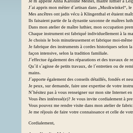
Je m´appelle Anna Karoline Meinel, maître luthier à Lei
J´ai appris mon métier d´artisan dans „Musikwinkel“, le
Mes ancêtres ont jadis vécu à Klingenthal et étaient maî
Ils faisaient partie de la dynastie saxonne de maîtres lu
Dans mon atelier de maître luthier, mon occupation premi
Chaque instrument est fabriqué individuellement à la ma
Je choisis le bois minutieusement et fabrique moi-même 
Je fabrique des instruments à cordes historiques selon l
façon intensive, selon la tradition familiale.
J´effectue également des réparations et des travaux de res
Qu´il s´agisse de petits travaux, de l´entretien ou de re
mains.
J´apporte également des conseils détaillés, fondés et ne
Je peux, sur demande, faire une expertise de votre instru
N´hésitez pas à vous renseigner sur mon site Internet en 
Vous êtes intéressé(e)? Je vous invite cordialement à pr
Vous pouvez me rendre visite dans mon atelier de fabric
Je me réjouis de faire votre connaissance et celle de vot
Cordialement,