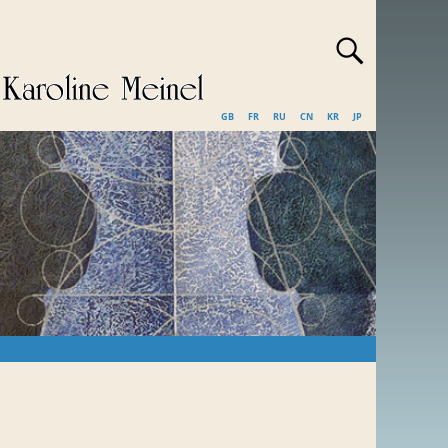
GB
FR
RU
CN
KR
JP