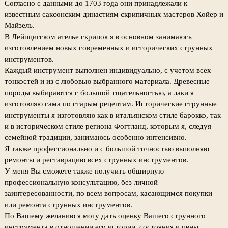
Согласно с данными до 1703 года они принадлежали к
известным саксонским династиям скрипичных мастеров Хойер и
Майзель.
В Лейпцигском ателье скрипок я в основном занимаюсь
изготовлением новых современных и исторических струнных
инструментов.
Каждый инструмент выполнен индивидуально, с учетом всех
тонкостей и из с любовью выбранного материала. Древесные
породы выбираются с большой тщательностью, а лаки я
изготовляю сама по старым рецептам. Исторические струнные
инструменты я изготовляю как в итальянском стиле барокко, так
и в историческом стиле региона Фогтланд, которым я, следуя
семейной традиции, занимаюсь особенно интенсивно.
Я также профессионально и с большой точностью выполняю
ремонты и реставрацию всех струнных инструментов.
У меня Вы сможете также получить обширную
профессиональную консультацию, без личной
заинтересованности, по всем вопросам, касающимся покупки
или ремонта струнных инструментов.
По Вашему желанию я могу дать оценку Вашего струнного
инструмента в отношении его истории, состояния и цены.