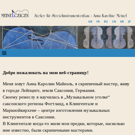
GB
FR
RU
CN
KR
JP
Добро пожаловать на мою веб-страницу!
Меня зовут Анна Каролин Майнэль, я скрипичный мастер, живу
в городе Лейпциге, земля Саксония, Германия.
Своему ремеслу я научилась в „Музыкальном уголке“
саксонского региона Фогтланд, в Клингентале и
Маркнойкирхене – центре изготовления музыкальных
инструментов в Саксонии.
В Клингентале когда-то жили мои предки, которые, насколько
мне известно, были скрипичными мастерами.