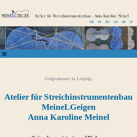
GB
FR
RU
CN
KR
JP
Geigenbauer in Leipzig:
Atelier für Streichinstrumentenbau
MeineLGeigen
Anna Karoline Meinel